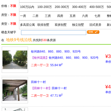
价格：
不限
100万以内
100-200万
200-300万
300-400万
400-500万
50
房型：
不限
一房
二房
三房
四房
五房
六房
七房
整
类型：
不限
多高层公寓
联排别墅
双拼别墅
独立别墅
旧式里弄
新
楼盘关键字