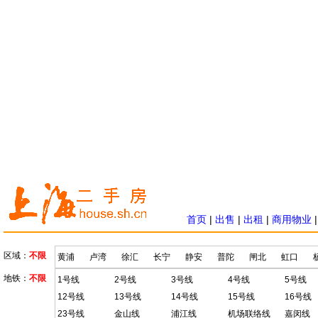
首页
|
出售
|
出租
|
商用物业
区域：
不限
黄浦
卢湾
徐汇
长宁
静安
普陀
闸北
虹口
地铁：
不限
1号线
2号线
3号线
4号线
5号线
12号线
13号线
14号线
15号线
16号线
23号线
金山线
浦江线
机场联络线
嘉闵线