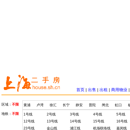
首页
|
出售
|
出租
|
商用物业
区域：
不限
黄浦
卢湾
徐汇
长宁
静安
普陀
闸北
虹口
地铁：
不限
1号线
2号线
3号线
4号线
5号线
12号线
13号线
14号线
15号线
16号线
23号线
金山线
浦江线
机场联络线
嘉闵线