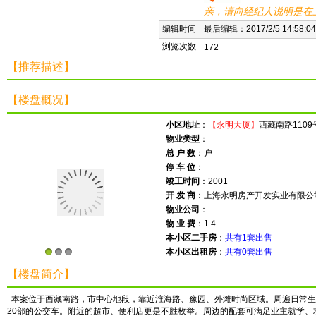
亲，请向经纪人说明是在
编辑时间
最后编辑：2017/2/5 14:58:04
浏览次数
172
【推荐描述】
【楼盘概况】
小区地址
：
【永明大厦】
西藏南路1109
物业类型
：
总 户 数
：户
停 车 位
：
竣工时间
：2001
开 发 商
：上海永明房产开发实业有限公
物业公司
：
物 业 费
：1.4
本小区二手房
：
共有1套出售
本小区出租房
：
共有0套出售
1
2
3
【楼盘简介】
本案位于西藏南路，市中心地段，靠近淮海路、豫园、外滩时尚区域。周遍日常生
20部的公交车。附近的超市、便利店更是不胜枚举。周边的配套可满足业主就学、