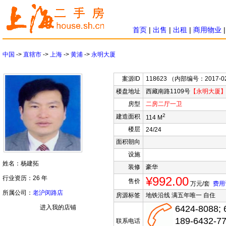
首页
|
出售
|
出租
|
商用物业
中国
->
直辖市
->
上海
->
黄浦
->
永明大厦
案源ID
118623 （内部编号：2017-0
楼盘地址
西藏南路1109号
【永明大厦
房型
二房
二厅
一卫
2
建造面积
114 M
楼层
24/24
面积朝向
设施
姓名：杨建拓
装修
豪华
行业资历：26 年
¥992.00
售价
万元/套
费用
所属公司：
老沪闵路店
房源标签
地铁沿线 满五年唯一 自住
进入我的店铺
6424-8088; 
189-6432-7
联系电话