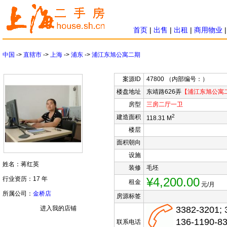
首页
|
出售
|
出租
|
商用物业
中国
->
直辖市
->
上海
->
浦东
->
浦江东旭公寓二期
案源ID
47800 （内部编号：）
楼盘地址
东靖路626弄
【浦江东旭公寓
房型
三房
二厅
一卫
2
建造面积
118.31 M
楼层
面积朝向
设施
姓名：蒋红英
装修
毛坯
行业资历：17 年
¥4,200.00
租金
元/月
所属公司：
金桥店
房源标签
进入我的店铺
3382-3201; 
136-1190-8
联系电话