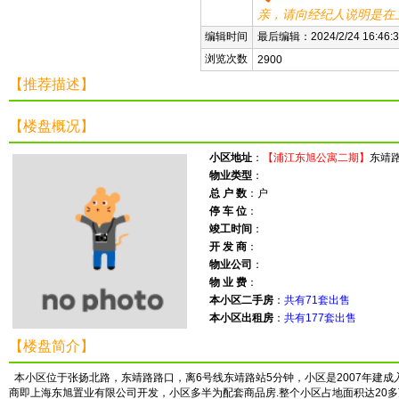
亲，请向经纪人说明是在
编辑时间
最后编辑：2024/2/24 16:46:3
浏览次数
2900
【推荐描述】
【楼盘概况】
小区地址
：
【浦江东旭公寓二期】
东靖路
物业类型
：
总 户 数
：户
停 车 位
：
竣工时间
：
开 发 商
：
物业公司
：
物 业 费
：
本小区二手房
：
共有71套出售
本小区出租房
：
共有177套出售
【楼盘简介】
本小区位于张扬北路，东靖路路口，离6号线东靖路站5分钟，小区是2007年建成
商即上海东旭置业有限公司开发，小区多半为配套商品房.整个小区占地面积达20多