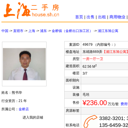
首页
|
出售
|
出租
|
商用物业
中国
->
直辖市
->
上海
->
浦东
->
金桥镇（金桥出口加工区）
->
浦江东旭公寓
案源ID
49679 （内部编号：）
楼盘地址
东靖路669弄
【浦江东旭公寓
房型
一房
一厅
一卫
2
建造面积
62.56 M
楼层
3/7
面积朝向
设施
姓名：熊书华
装修
毛坯
行业资历：21 年
¥236.00
售价
万元/套
费用
所属公司：
金桥店
房源标签
进入我的店铺
3382-3201; 
135-6459-3
联系电话