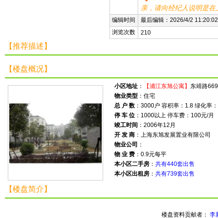
亲，请向经纪人说明是在
编辑时间
最后编辑：2026/4/2 11:20:02
浏览次数
210
【推荐描述】
【楼盘概况】
小区地址
：
【浦江东旭公寓】
东靖路66
物业类型
：住宅
总 户 数
：3000户 容积率：1.8 绿化率：
停 车 位
：1000以上 停车费：100元/月
竣工时间
：2006年12月
开 发 商
：上海东旭发展置业有限公司
物业公司
：
物 业 费
：0.9元每平
本小区二手房
：
共有440套出售
本小区出租房
：
共有739套出售
【楼盘简介】
楼盘资料贡献者：
李