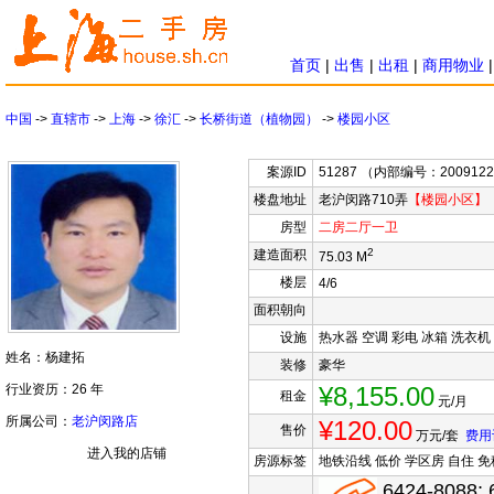
首页
|
出售
|
出租
|
商用物业
中国
->
直辖市
->
上海
->
徐汇
->
长桥街道（植物园）
->
楼园小区
案源ID
51287 （内部编号：200912
楼盘地址
老沪闵路710弄
【楼园小区】
房型
二房
二厅
一卫
2
建造面积
75.03 M
楼层
4/6
面积朝向
设施
热水器 空调 彩电 冰箱 洗衣机
姓名：杨建拓
装修
豪华
行业资历：26 年
¥8,155.00
租金
元/月
所属公司：
老沪闵路店
¥120.00
售价
万元/套
费用
进入我的店铺
房源标签
地铁沿线 低价 学区房 自住 免
6424-8088; 