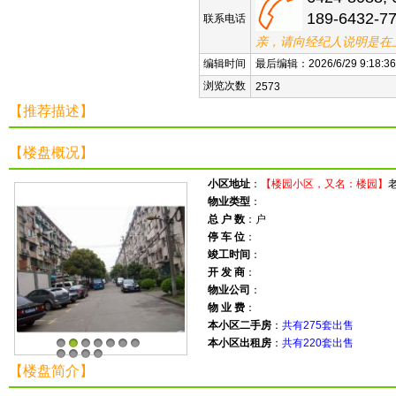
189-6432-7
联系电话
亲，请向经纪人说明是在
编辑时间
最后编辑：2026/6/29 9:18:36
浏览次数
2573
【推荐描述】
【楼盘概况】
小区地址
：
【楼园小区，又名：楼园】
物业类型
：
总 户 数
：户
停 车 位
：
竣工时间
：
开 发 商
：
物业公司
：
物 业 费
：
本小区二手房
：
共有275套出售
本小区出租房
：
共有220套出售
1
2
3
4
5
6
7
8
9
10
11
【楼盘简介】