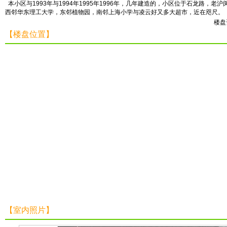
本小区与1993年与1994年1995年1996年，几年建造的，小区位于石龙路，
西邻华东理工大学，东邻植物园，南邻上海小学与凌云好又多大超市，近在咫尺。
楼盘
【楼盘位置】
【室内照片】