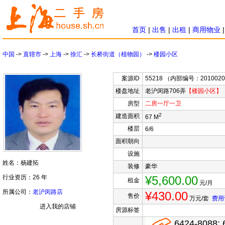
首页
|
出售
|
出租
|
商用物业
中国
->
直辖市
->
上海
->
徐汇
->
长桥街道（植物园）
->
楼园小区
案源ID
55218 （内部编号：201002
楼盘地址
老沪闵路706弄
【楼园小区】
房型
二房
一厅
一卫
2
建造面积
67 M
楼层
6/6
面积朝向
设施
姓名：杨建拓
装修
豪华
行业资历：26 年
¥5,600.00
租金
元/月
所属公司：
老沪闵路店
¥430.00
售价
万元/套
费用
进入我的店铺
房源标签
6424-8088; 