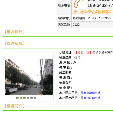
189-6432-7
联系电话
亲，请向经纪人说明是在
编辑时间
最后编辑：2026/6/7 9:39:29
浏览次数
1122
【推荐描述】
【楼盘概况】
小区地址
：
【楼园小区】
老沪闵路706弄
物业类型
：住宅
总 户 数
：户
停 车 位
：
竣工时间
：
开 发 商
：
物业公司
：
物 业 费
：
本小区二手房
：
共有400套出售
本小区出租房
：
共有297套出售
1
2
3
4
5
6
【楼盘简介】