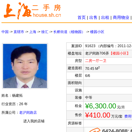
首页
|
出售
|
出租
|
商用物业
中国
->
直辖市
->
上海
->
徐汇
->
长桥街道（植物园）
->
楼园小区
案源ID
91623 （内部编号：2011-12
楼盘地址
老沪闵路706弄
【楼园小区】
房型
二房
一厅
一卫
2
建造面积
70.45 M
楼层
6/6
面积朝向
设施
姓名：杨建拓
装修
中等
行业资历：26 年
¥6,300.00
租金
元/月
所属公司：
老沪闵路店
¥410.00
售价
万元/套
费用
进入我的店铺
房源标签
6424-8088; 