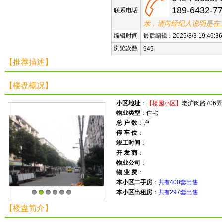
189-6432-7
联系电话
亲，请向经纪人说明是在
编辑时间
最后编辑：2025/8/3 19:46:36
浏览次数
945
【推荐描述】
【楼盘概况】
小区地址
：
【楼园小区】
老沪闵路706弄
物业类型
：住宅
总 户 数
：户
停 车 位
：
竣工时间
：
开 发 商
：
物业公司
：
物 业 费
：
本小区二手房
：
共有400套出售
本小区出租房
：
共有297套出售
1
2
3
4
5
6
【楼盘简介】