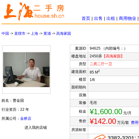
首页
|
出售
|
出租
|
商用物业
中国
->
直辖市
->
上海
->
黄浦
->
高海家园
案源ID
94625 （内部编号：）
楼盘地址
2450弄
【高海家园】
房型
二房
二厅
一卫
2
建造面积
85 M
楼层
1/6
面积朝向
设施
姓名：曹金国
装修
毛坯
行业资历：22 年
¥1,600.00
租金
元/月
所属公司：
金桥店
¥142.00
售价
万元/套
费用
进入我的店铺
房源标签
3382-3201; 